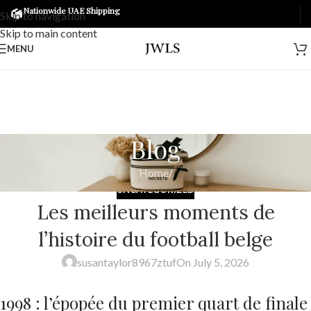
Nationwide UAE Shipping
Skip to navigation
Skip to main content
MENU
Blog
Home
/
UNCATEGORIZED
Les meilleurs moments de
l’histoire du football belge
susantaylor8967ztuf
On July 5, 2026
1998 : l’épopée du premier quart de finale